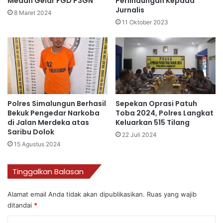
Medan Gelar FGD P3GN
Perlindungan Kepada
Jurnalis
8 Maret 2024
11 Oktober 2023
Polres Simalungun Berhasil
Sepekan Oprasi Patuh
Bekuk Pengedar Narkoba
Toba 2024, Polres Langkat
di Jalan Merdeka atas
Keluarkan 515 Tilang
Saribu Dolok
22 Juli 2024
15 Agustus 2024
Tinggalkan Balasan
Alamat email Anda tidak akan dipublikasikan.
Ruas yang wajib
ditandai
*
K