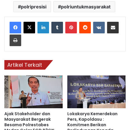
polripresisi
polriuntukmasyarakat
LinkedIn
Tumblr
Pinterest
Reddit
VKontakte
Bagikan via email
Print
Artikel Terkait
Ajak Stakeholder dan
Lokakarya Kemerdekan
Masyarakat Bergerak
Pers, Kapoldasu :
Besama Polrestabes
Komitmen Berikan