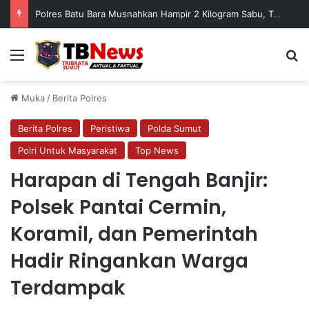
Polres Batu Bara Musnahkan Hampir 2 Kilogram Sabu, Tegaskan Komitmen Berantas Peredaran Narkotika
Menu
C
Muka
/
Berita Polres
Berita Polres
Peristiwa
Polda Sumut
Polri Untuk Masyarakat
Top News
Harapan di Tengah Banjir:
Polsek Pantai Cermin,
Koramil, dan Pemerintah
Hadir Ringankan Warga
Terdampak