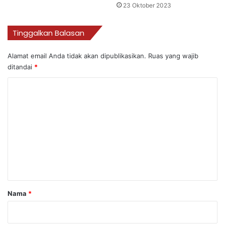
23 Oktober 2023
Tinggalkan Balasan
Alamat email Anda tidak akan dipublikasikan.
Ruas yang wajib
ditandai
*
K
o
m
e
n
t
a
r
Nama
*
*