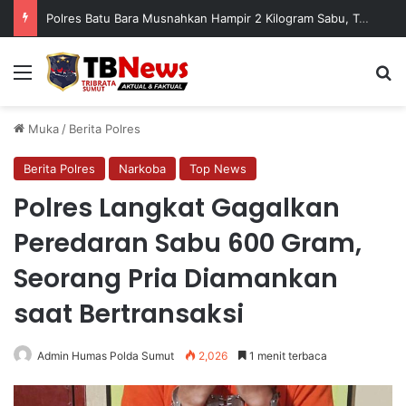
Polres Batu Bara Musnahkan Hampir 2 Kilogram Sabu, Tegaskan Komitmen Berantas Peredaran Narkotika
Menu
C
Muka
/
Berita Polres
Berita Polres
Narkoba
Top News
Polres Langkat Gagalkan
Peredaran Sabu 600 Gram,
Seorang Pria Diamankan
saat Bertransaksi
Admin Humas Polda Sumut
2,026
1 menit terbaca