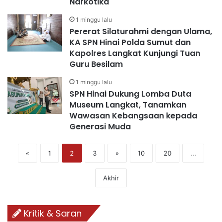
Narkotika
1 minggu lalu
Pererat Silaturahmi dengan Ulama,
KA SPN Hinai Polda Sumut dan
Kapolres Langkat Kunjungi Tuan
Guru Besilam
1 minggu lalu
SPN Hinai Dukung Lomba Duta
Museum Langkat, Tanamkan
Wawasan Kebangsaan kepada
Generasi Muda
«
1
2
3
»
10
20
...
Akhir
Kritik & Saran