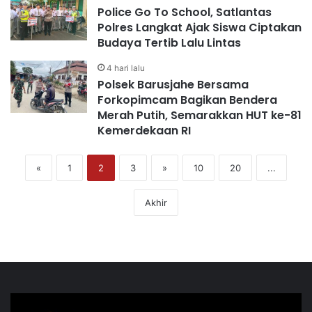
Police Go To School, Satlantas
Polres Langkat Ajak Siswa Ciptakan
Budaya Tertib Lalu Lintas
4 hari lalu
Polsek Barusjahe Bersama
Forkopimcam Bagikan Bendera
Merah Putih, Semarakkan HUT ke-81
Kemerdekaan RI
«
1
2
3
»
10
20
...
Akhir