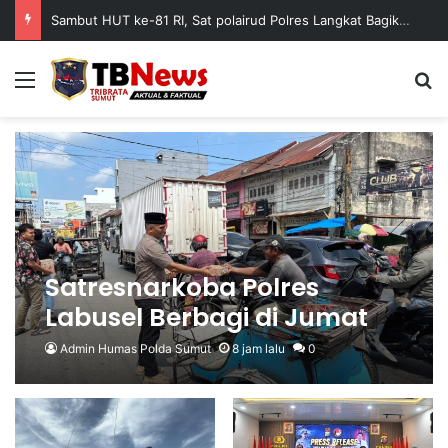
Sambut HUT Kemerdekaan RI Ke 81, Polsek Siantar Barat Berikan Bansos Kepada Warga Membutuhkan
Menu
C
Satresnarkoba Polres
Labusel Berbagi di Jumat
Berkah, Hadirkan Senyum
Admin Humas Polda Sumut
8 jam lalu
0
untuk Masyarakat
Kotapinang