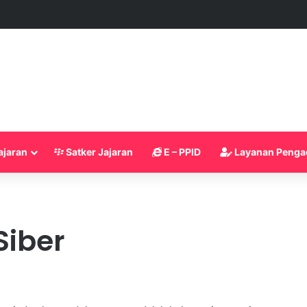
Bara Musnahkan Hampir 2 Kilogram Sabu, Tegaskan Komitmen Berantas P
ajaran
Satker Jajaran
E – PPID
Layanan Penga
iber