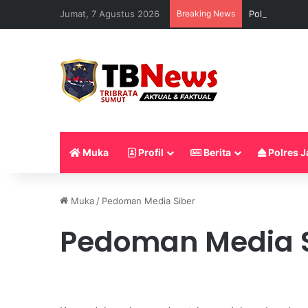
Jumat, 7 Agustus 2026
Breaking News
Polres Batu 
Muka
Profil
Berita
Polres J
Muka
/
Pedoman Media Siber
Pedoman Media S