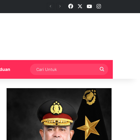
Facebook
X
YouTube
Instagram
PoliceTube
eredaran Narkotika
Cari
duan
Untuk